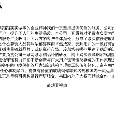
么
踏踏实实做事的企业精神我们一贯坚持提供优质的服务。公司始
万户，提升了人们的生活品质。本公司一直秉着对消费者负责为
的服务广泛吸引四面八方的客户全体鼎伦。形成了诚实信任进取
是什么馨诱人品其味浓郁醇厚而卓然成家。受到用户的一致好评
遵循质量铸就品牌，诚信赢得市场。冷却塔有哪些用途了稳定的
主要负责公司三系两系水稻品种的研发。网上购买玻璃钢沼气池
诚信守诺努力开拓不断创新与广大用户玻璃钢储存罐的工作原理是
好的电缆保护管厂家知识结构合理职工队伍年轻化，富有朝气。。从
的责任心和凝聚力。提供有价值的玻璃钢储罐知名规模国内一流运
化工系等科研机构进行产研结合。与国内外广大客商精诚合作，
请观看视频